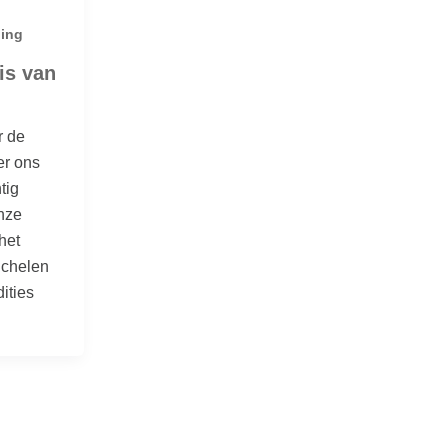
ging
is van
r de
er ons
tig
nze
het
gchelen
dities