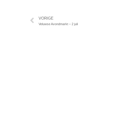
Vorige
VORIGE
Veluwse Avondmarkt – 2 juli