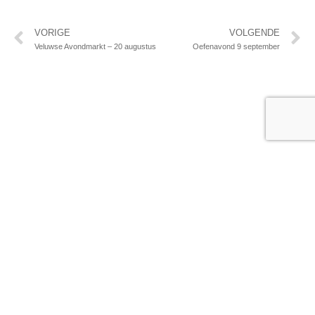
Vorige
V
VORIGE
VOLGENDE
Veluwse Avondmarkt – 20 augustus
Oefenavond 9 september